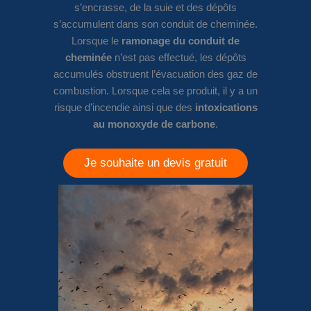
s’encrasse, de la suie et des dépôts
s’accumulent dans son conduit de cheminée.
Lorsque le
ramonage du conduit de
cheminée
n’est pas effectué, les dépôts
accumulés obstruent l’évacuation des gaz de
combustion. Lorsque cela se produit, il y a un
risque d’incendie ainsi que des
intoxications
au monoxyde de carbone
.
Je souhaite un devis gratuit