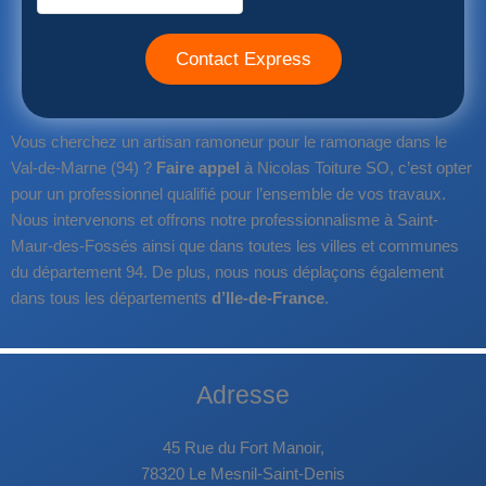
Vous cherchez un artisan ramoneur pour le ramonage dans le
Val-de-Marne (94) ?
Faire appel
à Nicolas Toiture SO, c’est opter
pour un professionnel qualifié pour l’ensemble de vos travaux.
Nous intervenons et offrons notre professionnalisme à Saint-
Maur-des-Fossés ainsi que dans toutes les villes et communes
du département 94. De plus, nous nous déplaçons également
dans tous les départements
d’Ile-de-France
.
Adresse
45 Rue du Fort Manoir,
78320 Le Mesnil-Saint-Denis