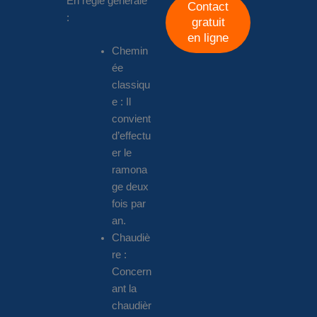
En règle générale
Contact
:
gratuit
en ligne
Chemin
ée
classiqu
e : Il
convient
d’effectu
er le
ramona
ge deux
fois par
an.
Chaudiè
re :
Concern
ant la
chaudièr