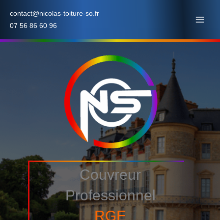
Aller
contact@nicolas-toiture-so.fr
au
07 56 86 60 96
contenu
Couvreur
Professionnel
RGE